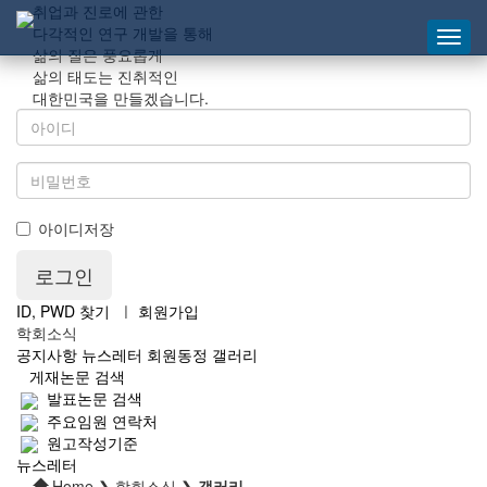
취업과 진로에 관한
다각적인 연구 개발을 통해
삶의 질은 풍요롭게
삶의 태도는 진취적인
대한민국을 만들겠습니다.
아이디저장
ID, PWD 찾기
ㅣ
회원가입
학회소식
공지사항
뉴스레터
회원동정
갤러리
게재논문 검색
발표논문 검색
주요임원 연락처
원고작성기준
뉴스레터
Home ❯ 학회소식 ❯
갤러리